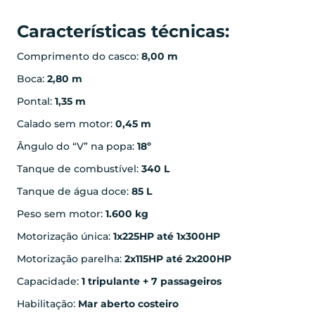
Características técnicas:
Comprimento do casco:
8,00 m
Boca:
2,80 m
Pontal:
1,35 m
Calado sem motor:
0,45 m
Ângulo do “V” na popa:
18º
Tanque de combustível:
340 L
Tanque de água doce:
85 L
Peso sem motor:
1.600 kg
Motorização única:
1x225HP até 1x300HP
Motorização parelha:
2x115HP até 2x200HP
Capacidade:
1 tripulante + 7 passageiros
Habilitação:
Mar aberto costeiro